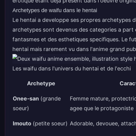
erotique etant deja present dans l'oeuvre origina
Archetypes de waifu dans le hentai
Le hentai a developpe ses propres archetypes d
archetypes sont devenus des categories a part 
fantasmes et des esthetiques specifiques. Le
fu
hentai mais rarement vu dans l'anime grand publ
Les waifu dans l'univers du hentai et de l'ecchi
Archetype
Carac
Onee-san
(grande
Femme mature, protectrice
soeur)
agee que le protagoniste
Imouto
(petite soeur)
Adorable, devouee, attac