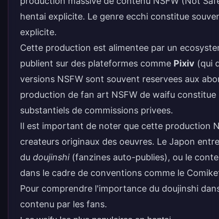
production massive de contenu NSFW (Not Safe Fo
hentai explicite. Le genre
ecchi
constitue souvent
explicite.
Cette production est alimentee par un ecosystem
publient sur des plateformes comme
Pixiv
(qui 
versions NSFW sont souvent reservees aux abo
production de fan art NSFW de waifu constitue u
substantiels de commissions privees.
Il est important de noter que cette production 
createurs originaux des oeuvres. Le Japon entret
du
doujinshi
(fanzines auto-publies), ou le cont
dans le cadre de conventions comme le Comiket. 
Pour comprendre l'importance du
doujinshi
dans 
contenu par les fans.