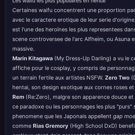
Les waifu les plus populaires en hentai
Certaines waifu concentrent une proportion part
avec le caractere erotique de leur serie d'origine
est l'une des heroïnes les plus representees dans 
scene controversee de l'arc Alfheim, ou Asuna 
massive.
Marin Kitagawa
(My Dress-Up Darling) a vu le c
affiche pour le cosplay, y compris de personnage
un terrain fertile aux artistes NSFW.
Zero Two
(D
hentai, son design exotique aux cornes roses et 
Rem
(Re:Zero), malgre son apparence douce et i
ce paradoxe ou les personnages les plus "purs" 
phenomene que les Japonais appellent
gap mo
comme
Rias Gremory
(High School DxD) benefi