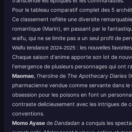
transcende les epoques et les communautes.
Pour le tableau comparatif complet des 5 arché
Ce classement reflète une diversite remarquable
romantique (Marin), en passant par le fantastique
waifu, qui ne se limite pas a un seul profil de p
Waifu tendance 2024-2025 : les nouvelles favorites
Chaque saison d'anime apporte son lot de nouve
l'emergence de plusieurs personnages qui ont 
Maomao
, l'heroïne de
The Apothecary Diaries
(
pharmacienne vendue comme servante dans le har
obsession pour les poisons en font un personna
contraste delicieusement avec les intrigues de c
conventions.
Momo Ayase
de
Dandadan
a conquis les specta