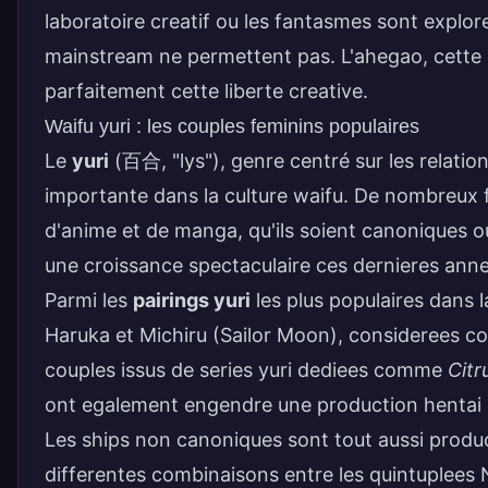
laboratoire creatif ou les fantasmes sont explor
mainstream ne permettent pas. L'
ahegao
, cette
parfaitement cette liberte creative.
Waifu yuri : les couples feminins populaires
Le
yuri
(百合, "lys"), genre centré sur les relati
importante dans la culture waifu. De nombreux f
d'anime et de manga, qu'ils soient canoniques
une croissance spectaculaire ces dernieres annee
Parmi les
pairings yuri
les plus populaires dans 
Haruka et Michiru (Sailor Moon), considerees co
couples issus de series yuri dediees comme
Citr
ont egalement engendre une production hentai
Les ships non canoniques sont tout aussi produ
differentes combinaisons entre les quintuplees N