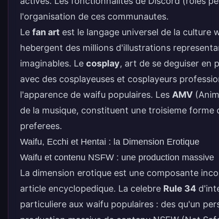
actives. Les fonctionnalites de Discord (roles p
l'organisation de ces communautes.
Le
fan art
est le langage universel de la culture
hebergent des millions d'illustrations representan
imaginables. Le
cosplay
, art de se deguiser en
avec des cosplayeuses et cosplayeurs professio
l'apparence de waifu populaires. Les
AMV
(Anim
de la musique, constituent une troisieme forme d
preferees.
Waifu, Ecchi et Hentai : la Dimension Erotique
Waifu et contenu NSFW : une production massive
La dimension erotique est une composante incon
article encyclopedique. La celebre
Rule 34
d'inte
particuliere aux waifu populaires : des qu'un pe