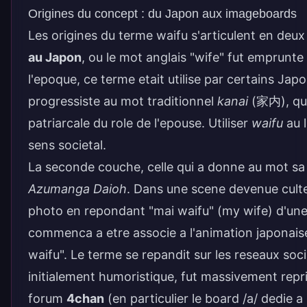
Origines du concept : du Japon aux imageboards
Les origines du terme waifu s'articulent en deu
au Japon
, ou le mot anglais "wife" fut emprunt
l'epoque, ce terme etait utilise par certains J
progressiste au mot traditionnel
kanai
(家内), qui 
patriarcale du role de l'epouse. Utiliser
waifu
au 
sens societal.
La seconde couche, celle qui a donne au mot sa 
Azumanga Daioh
. Dans une scene devenue cult
photo en repondant "mai waifu" (my wife) d'une 
commenca a etre associe a l'
animation
japonais
waifu". Le terme se repandit sur les reseaux 
initialement humoristique, fut massivement rep
forum
4chan
(en particulier le board /a/ dedie 