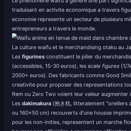
Le phenomene waifu a genere une part significa
traduisant en activite economique a travers fig
economie represente un secteur de plusieurs milli
entrepreneurs a travers le monde.
La culture waifu et le merchandising otaku au J
Les
figurines
constituent le pilier du merchandis
(accessibles, 15-30 euros), les
scale figures
(1/7
2000+ euros). Des fabricants comme Good Smile 
creativite pour proposer des representations tou
Rem ou Zero Two voient leur valeur augmenter s
Les
dakimakura
(抱き枕, litteralement "oreillers a
ou 160x50 cm) recouverts d'une housse imprimee
pour les non-inities, representent un marche flo