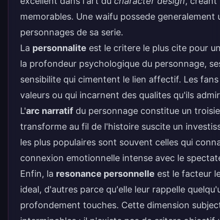
excellent dans l'art du
character design
, creant
memorables. Une waifu possede generalement un 
personnages de sa serie.
La
personnalite
est le critere le plus cite pour 
la profondeur psychologique du personnage, ses
sensibilite qui cimentent le lien affectif. Les 
valeurs ou qui incarnent des qualites qu'ils admi
L'
arc narratif
du personnage constitue un troisie
transforme au fil de l'
histoire
suscite un investi
les plus populaires sont souvent celles qui con
connexion emotionnelle intense avec le spectat
Enfin, la
resonance personnelle
est le facteur l
ideal, d'autres parce qu'elle leur rappelle quelq
profondement touches. Cette dimension subjectiv