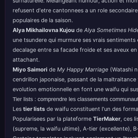
surnaturelle. Melangeant humour, action et mome
refusent d'etre cantonnees a un role secondaire
populaires de la saison.
Alya Mikhailovna Kujou
de
Alya Sometimes Hide
une
tsundere
qui murmure ses vrais sentiments 
decalage entre sa facade froide et ses aveux e
attachant.
Miyo Saimori
de
My Happy Marriage
(Watashi n
cendrillon japonaise, passant de la maltraitance 
evolution emotionnelle en font une waifu qui sus
Tier lists : comprendre les classements communaut
Les
tier lists
de waifu constituent l'un des form
Popularisees par la plateforme
TierMaker
, ces 
(supreme, la waifu ultime), A-tier (excellente), B