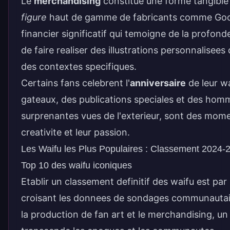
Le
merchandising
constitue une forme tangible d
figure
haut de gamme de fabricants comme Good
financier significatif qui temoigne de la profon
de faire realiser des illustrations personnalisee
des contextes specifiques.
Certains fans celebrent l'
anniversaire
de leur wa
gateaux, des publications speciales et des hom
surprenantes vues de l'exterieur, sont des mom
creativite et leur passion.
Les Waifu les Plus Populaires : Classement 2024-
Top 10 des waifu iconiques
Etablir un classement definitif des waifu est pa
croisant les donnees de sondages communautair
la production de fan art et le merchandising, u