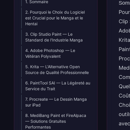
1. Sommaire
Som
Pour
2. Pourquoi le Choix du Logiciel
est Crucial pour le Manga et le
Clip
Hentai
Adob
3. Clip Studio Paint — Le
Krit
Standard de l'Industrie Manga
Pain
4. Adobe Photoshop — Le
Vétéran Polyvalent
Proc
5. Krita — L'Alternative Open
Medi
Source de Qualité Professionnelle
Comp
6. PaintTool SAI — La Légèreté au
Quel 
Service du Trait
Coût
7. Procreate — Le Dessin Manga
Choi
sur iPad
outi
8. MediBang Paint et FireAlpaca
— Solutions Gratuites
avec
Performantes