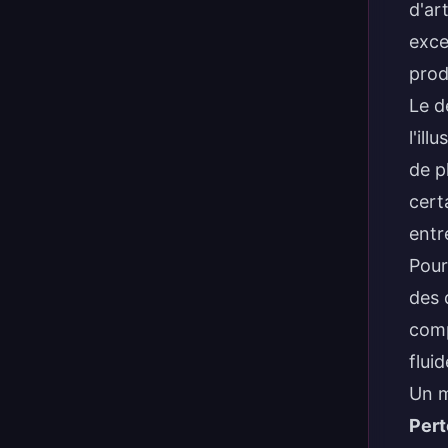
d'ar
exce
prod
Le d
l'il
de p
cert
entr
Pour
des 
comp
flui
Un m
Pert