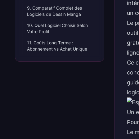
inté
9. Comparatif Complet des
un c
Logiciels de Dessin Manga
Le p
10. Quel Logiciel Choisir Selon
Votre Profil
outi
grat
11. Coûts Long Terme :
Abonnement vs Achat Unique
lign
Ce c
cond
guid
logi
Un e
Pour
Le m