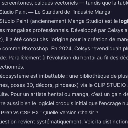
t, screentones, calques vectoriels — tandis que la tabl
 Studio Paint — Le Standard de l'Industrie Manga
 Studio Paint (anciennement Manga Studio) est le
log
les mangakas professionnels. Développé par Celsys a
t
), il a été conçu dès l'origine pour la création de
mang
 comme Photoshop. En 2024, Celsys revendiquait plus d
e. Parallèlement à l'
évolution du hentai au fil des dé
ectionnés.
écosystème est imbattable : une bibliothèque de plu
mes, poses 3D, décors, pinceaux) via le CLIP STUDIO
uite. Pour un artiste hentai ou manga, c'est un gain de 
re aussi bien le logiciel croquis initial que l'encrage n
PRO vs CSP EX : Quelle Version Choisir ?
uestion revient systématiquement. Voici la distinction 