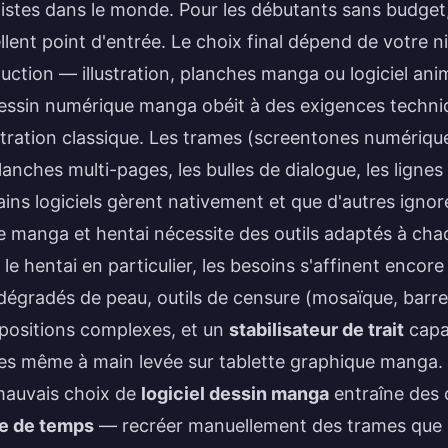
tistes dans le monde. Pour les débutants sans budget,
llent point d'entrée. Le choix final dépend de votre n
uction — illustration, planches manga ou logiciel an
essin numérique manga obéit à des exigences techniqu
lustration classique. Les trames (screentones numériqu
lanches multi-pages, les bulles de dialogue, les ligne
ains logiciels gèrent nativement et que d'autres ign
e manga et hentai
nécessite des outils adaptés à chaq
 le
hentai en particulier
, les besoins s'affinent encore
dégradés de peau, outils de censure (mosaïque, barres
ositions complexes, et un
stabilisateur de trait
capa
des même à main levée sur tablette graphique manga.
auvais choix de
logiciel dessin manga
entraîne des 
e de temps
— recréer manuellement des trames que d'