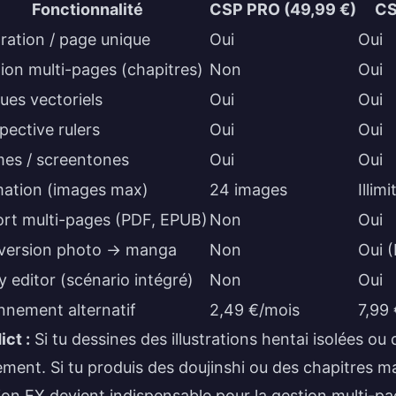
Fonctionnalité
CSP PRO (49,99 €)
CS
stration / page unique
Oui
Oui
ion multi-pages (chapitres)
Non
Oui
ues vectoriels
Oui
Oui
pective rulers
Oui
Oui
es / screentones
Oui
Oui
ation (images max)
24 images
Illimi
rt multi-pages (PDF, EPUB)
Non
Oui
version photo → manga
Non
Oui 
y editor (scénario intégré)
Non
Oui
nement alternatif
2,49 €/mois
7,99
ict :
Si tu dessines des illustrations hentai isolées ou
ement. Si tu produis des doujinshi ou des chapitres m
ion EX devient indispensable pour la gestion multi-pag