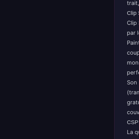
trai
Clip
Clip
par 
Pain
coup
mond
perf
Son 
(tra
grat
couv
CSP 
La q