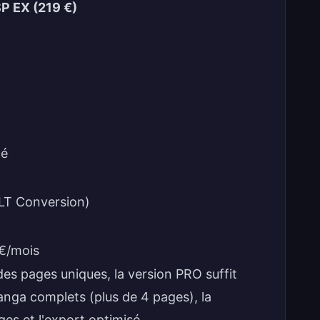
P EX (219 €)
té
(LT Conversion)
 €/mois
 des pages uniques, la version PRO suffit
anga complets (plus de 4 pages), la
es et l'export optimisé.