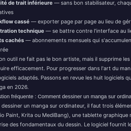
ité de trait inférieure
— sans bon stabilisateur, chaqu
atives
kflow cassé
— exporter page par page au lieu de gére
tration technique
— se battre contre l'interface au l
ts cachés
— abonnements mensuels qui s'accumulent
urée
on outil ne fait pas le bon artiste, mais il supprime le
uire efficacement. Pour progresser dans l'art du
mang
logiciels adaptés. Passons en revue les huit logiciels
ga en 2026.
tion fréquente : Comment dessiner un manga sur ordina
 dessiner un manga sur ordinateur, il faut trois éléme
io Paint, Krita ou MediBang), une tablette graphiqu
rise des fondamentaux du dessin. Le logiciel fournit l