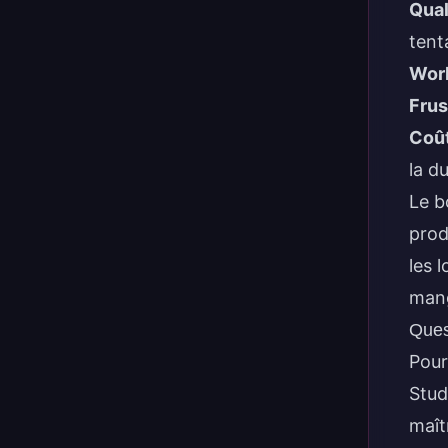
Qual
tent
Wor
Frus
Coû
la d
Le b
prod
les 
man
Ques
Pour
Stud
maît