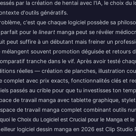
ressés par la
création de hentai avec l'IA
, le choix du
ontexte d'outils génératifs.
roblème, c'est que chaque logiciel possède sa philoso
l parfait pour le
lineart
manga peut se révéler médiocre
uit peut suffire à un débutant mais freiner un professi
e mélangent souvent promotion déguisée et retours d
omparatif tranche dans le vif. Après avoir testé cha
itions réelles — création de planches, illustration co
e complet avec prix exacts, fonctionnalités clés et 
ciels passés au crible pour que tu investisses ton tem
space de travail manga complet combinant outils num
quoi le Choix du Logiciel est Crucial pour le Manga et le
eilleur logiciel dessin manga en 2026 est Clip Studio Pa