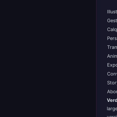
Illu
Gest
Calq
Pers
Tram
Anim
Expo
Con
Stor
Abon
Verd
larg
vers