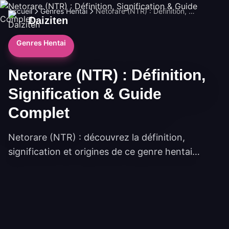
Accueil
Genres Hentai
Netorare (NTR) : Définition, Signification & Guide Complet
Daiziten
Genres Hentai
Netorare (NTR) : Définition,
Signification & Guide
Complet
Netorare (NTR) : découvrez la définition,
signification et origines de ce genre hentai
controversé. Guide complet sur le NTR, netorase
et netori en manga/anime.