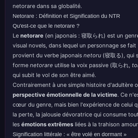
netorare dans sa globalité.
Netorare : Définition et Signification du NTR
Qu'est-ce que le netorare ?
Le
netorare
(en japonais :
寝取られ
) est un genr
visual novels, dans lequel un personnage se fait
provient du verbe japonais
netoru
(
寝取る
), qui
forme
netorare
utilise la voix passive (
取られ
,
to
qui subit le vol de son être aimé.
Contrairement à une simple histoire d'adultère ou
perspective émotionnelle de la victime
. Ce n'e
cœur du genre, mais bien l'expérience de celui q
la perte, la jalousie dévoratrice qui consume tout
les
émotions extrêmes
liées à la trahison amou
Signification littérale : « être volé en dormant »