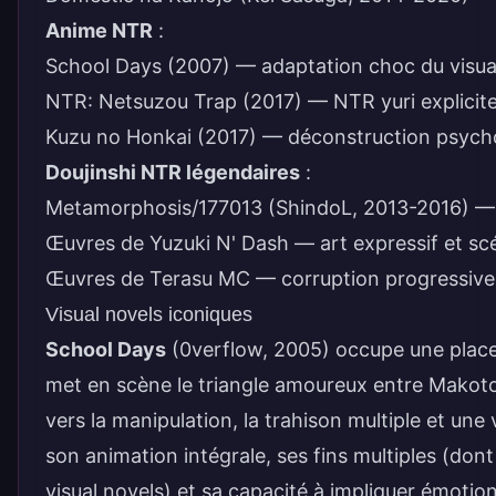
Anime NTR
:
School Days (2007) — adaptation choc du visua
NTR: Netsuzou Trap (2017) — NTR yuri explicit
Kuzu no Honkai (2017) — déconstruction psych
Doujinshi NTR légendaires
:
Metamorphosis/177013 (ShindoL, 2013-2016) — 
Œuvres de Yuzuki N' Dash — art expressif et sc
Œuvres de Terasu MC — corruption progressive 
Visual novels iconiques
School Days
(0verflow, 2005) occupe une place 
met en scène le triangle amoureux entre Makoto 
vers la manipulation, la trahison multiple et une
son animation intégrale, ses fins multiples (don
visual novels) et sa capacité à impliquer émoti