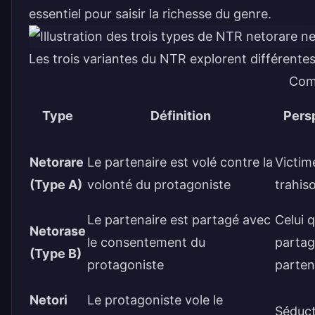
essentiel pour saisir la richesse du genre.
Les trois variantes du NTR explorent différentes 
Com
Type
Définition
Pers
Netorare
Le partenaire est volé contre la
Victim
(Type A)
volonté du protagoniste
trahis
Le partenaire est partagé avec
Celui q
Netorase
le consentement du
partag
(Type B)
protagoniste
parten
Netori
Le protagoniste vole le
Séduct