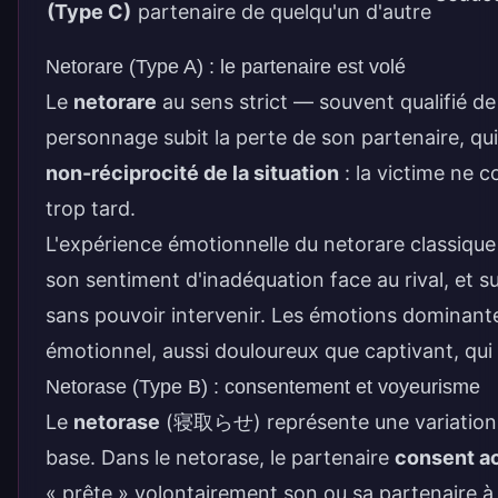
(Type C)
partenaire de quelqu'un d'autre
Netorare (Type A) : le partenaire est volé
Le
netorare
au sens strict — souvent qualifié d
personnage subit la perte de son partenaire, qui 
non-réciprocité de la situation
: la victime ne c
trop tard.
L'expérience émotionnelle du netorare classique r
son sentiment d'inadéquation face au rival, et s
sans pouvoir intervenir. Les émotions dominant
émotionnel, aussi douloureux que captivant, qui 
Netorase (Type B) : consentement et voyeurisme
Le
netorase
(
寝取らせ
) représente une variatio
base. Dans le netorase, le partenaire
consent a
« prête » volontairement son ou sa partenaire à u