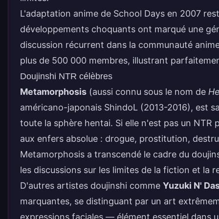
L'adaptation anime de School Days en 2007 reste
développements choquants ont marqué une génér
discussion récurrent dans la communauté anime.
plus de 500 000 membres, illustrant parfaitement 
Doujinshi NTR célèbres
Metamorphosis
(aussi connu sous le nom de
He
américano-japonais ShindoL (2013-2016), est san
toute la sphère hentai. Si elle n'est pas un NTR
aux enfers absolue : drogue, prostitution, dest
Metamorphosis a transcendé le cadre du doujins
les discussions sur les limites de la fiction et la 
D'autres artistes doujinshi comme
Yuzuki N' Da
marquantes, se distinguant par un art extrêmemen
expressions faciales — élément essentiel dans u